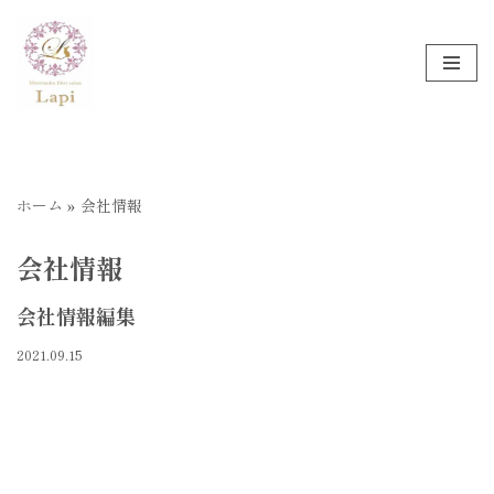
コ
ン
テ
ン
ツ
へ
ホーム
»
会社情報
ス
キ
会社情報
ッ
プ
会社情報編集
2021.09.15