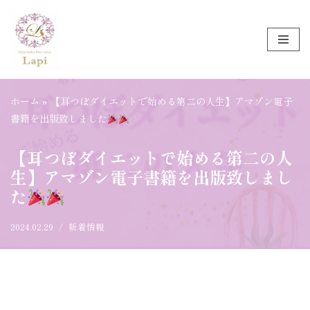
コ
ン
テ
ン
ホーム
»
【耳つぼダイエットで始める第二の人生】アマゾン電子
ツ
書籍を出版致しました
へ
ス
【耳つぼダイエットで始める第二の人
キ
生】アマゾン電子書籍を出版致しまし
ッ
た
プ
2024.02.29
新着情報